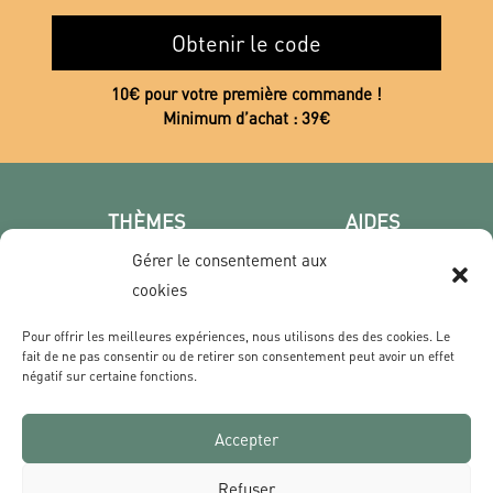
Obtenir le code
10€ pour votre première commande !
Minimum d’achat : 39€
THÈMES
AIDES
Poster photo
FAQ
Gérer le consentement aux
Les villes
CGV
cookies
Portrait
Confidentialité
Pour offrir les meilleures expériences, nous utilisons des des cookies. Le
Film & Série
fait de ne pas consentir ou de retirer son consentement peut avoir un effet
négatif sur certaine fonctions.
CONTACT
Accepter
Qui sommes nous ?
Livraisons & Retours
Refuser