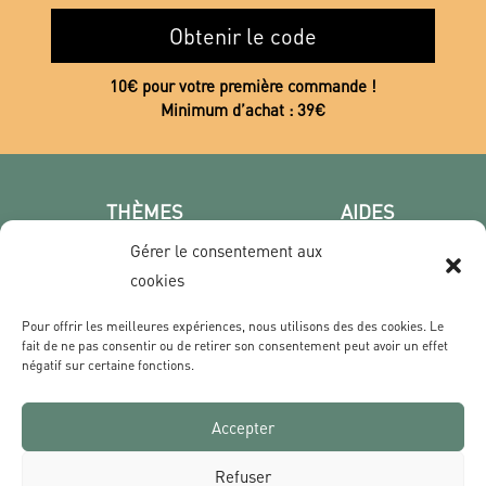
Obtenir le code
10€ pour votre première commande !
Minimum d’achat : 39€
THÈMES
AIDES
Poster photo
FAQ
Gérer le consentement aux
Les villes
CGV
cookies
Portrait
Confidentialité
Pour offrir les meilleures expériences, nous utilisons des des cookies. Le
Film & Série
fait de ne pas consentir ou de retirer son consentement peut avoir un effet
négatif sur certaine fonctions.
CONTACT
Accepter
Qui sommes nous ?
Livraisons & Retours
Refuser
Contact