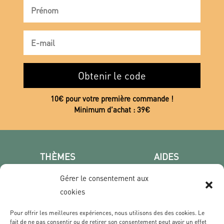
Obtenir le code
10€ pour votre première commande !
Minimum d’achat : 39€
THÈMES
AIDES
Poster photo
FAQ
Gérer le consentement aux
Les villes
CGV
cookies
Portrait
Confidentialité
Film & Série
Pour offrir les meilleures expériences, nous utilisons des des cookies. Le
fait de ne pas consentir ou de retirer son consentement peut avoir un effet