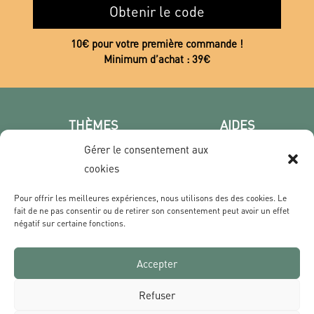
Obtenir le code
10€ pour votre première commande !
Minimum d’achat : 39€
THÈMES
AIDES
Poster photo
FAQ
Gérer le consentement aux
Les villes
CGV
cookies
Portrait
Confidentialité
Pour offrir les meilleures expériences, nous utilisons des des cookies. Le
Film & Série
fait de ne pas consentir ou de retirer son consentement peut avoir un effet
négatif sur certaine fonctions.
CONTACT
Accepter
Qui sommes nous ?
Livraisons & Retours
Refuser
Contact