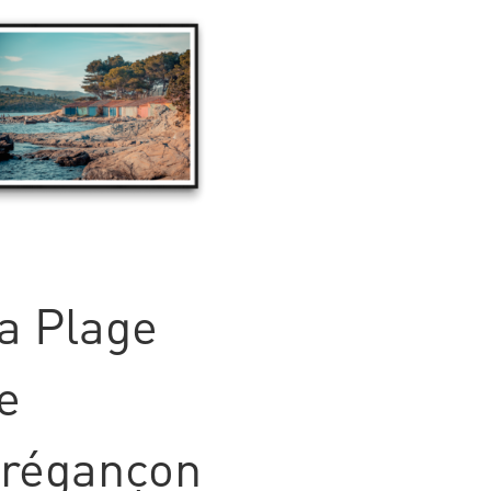
a Plage
e
régançon