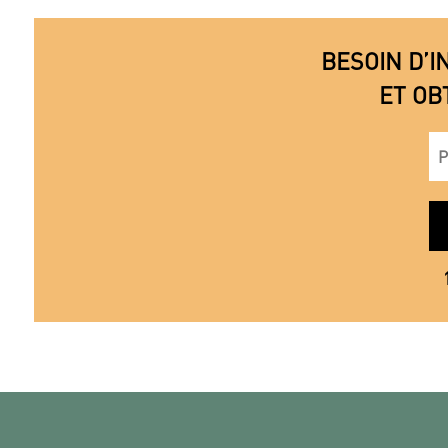
BESOIN D’I
ET OB