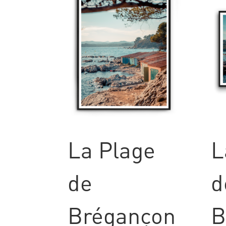
La Plage
L
de
d
Brégançon
B