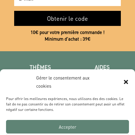
Obtenir le code
10€ pour votre première commande !
Minimum d’achat : 39€
THÈMES
AIDES
Poster photo
FAQ
Gérer le consentement aux
Les villes
CGV
cookies
Portrait
Confidentialité
Pour offrir les meilleures expériences, nous utilisons des des cookies. Le
Film & Série
fait de ne pas consentir ou de retirer son consentement peut avoir un effet
négatif sur certaine fonctions.
CONTACT
Accepter
Qui sommes nous ?