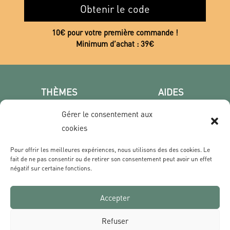
Obtenir le code
10€ pour votre première commande !
Minimum d’achat : 39€
THÈMES
AIDES
Poster photo
FAQ
Gérer le consentement aux
Les villes
CGV
cookies
Portrait
Confidentialité
Film & Série
Pour offrir les meilleures expériences, nous utilisons des des cookies. Le
fait de ne pas consentir ou de retirer son consentement peut avoir un effet
négatif sur certaine fonctions.
CONTACT
Qui sommes nous ?
Accepter
Livraisons & Retours
Contact
Refuser