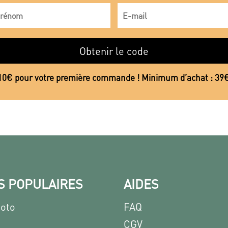
Obtenir le code
10€ pour votre première commande ! Minimum d’achat : 39
S POPULAIRES
AIDES
hoto
FAQ
CGV