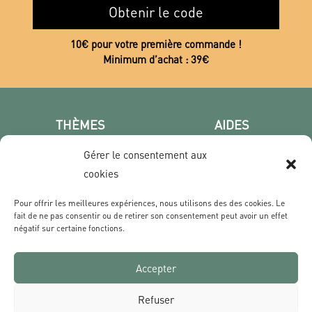
Obtenir le code
10€ pour votre première commande !
Minimum d’achat : 39€
THÈMES
AIDES
Poster photo
FAQ
Gérer le consentement aux
Les villes
CGV
cookies
Portrait
Confidentialité
Film & Série
Pour offrir les meilleures expériences, nous utilisons des des cookies. Le
fait de ne pas consentir ou de retirer son consentement peut avoir un effet
négatif sur certaine fonctions.
CONTACT
Qui sommes nous ?
Accepter
Livraisons & Retours
Contact
Refuser