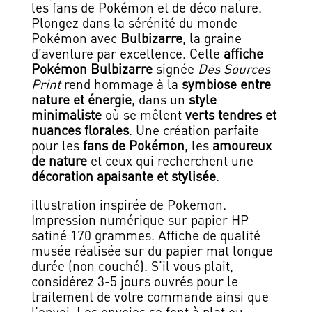
les fans de Pokémon et de déco nature.
Plongez dans la sérénité du monde
Pokémon avec
Bulbizarre
, la graine
d’aventure par excellence. Cette
affiche
Pokémon Bulbizarre
signée
Des Sources
Print
rend hommage à la
symbiose entre
nature et énergie
, dans un
style
minimaliste
où se mêlent
verts tendres et
nuances florales
. Une création parfaite
pour les
fans de Pokémon
, les
amoureux
de nature
et ceux qui recherchent une
décoration apaisante et stylisée
.
illustration inspirée de Pokemon.
Impression numérique sur papier HP
satiné 170 grammes. Affiche de qualité
musée réalisée sur du papier mat longue
durée (non couché). S’il vous plait,
considérez 3-5 jours ouvrés pour le
traitement de votre commande ainsi que
l’envoi. Les envoies se font à plat ou