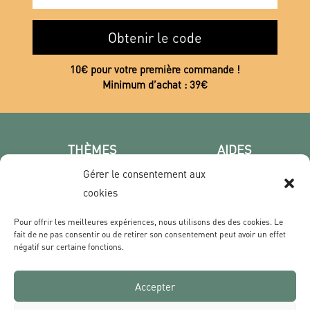
Obtenir le code
10€ pour votre première commande !
Minimum d’achat : 39€
THÈMES
AIDES
Poster photo
FAQ
Gérer le consentement aux
Les villes
CGV
cookies
Portrait
Confidentialité
Pour offrir les meilleures expériences, nous utilisons des des cookies. Le
Film & Série
fait de ne pas consentir ou de retirer son consentement peut avoir un effet
négatif sur certaine fonctions.
CONTACT
Accepter
Qui sommes nous ?
Livraisons & Retours