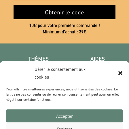
Obtenir le code
10€ pour votre première commande !
Minimum d’achat : 39€
THÈMES
AIDES
Poster photo
FAQ
Gérer le consentement aux
Les villes
CGV
cookies
Portrait
Confidentialité
Pour offrir les meilleures expériences, nous utilisons des des cookies. Le
Film & Série
fait de ne pas consentir ou de retirer son consentement peut avoir un effet
négatif sur certaine fonctions.
CONTACT
Accepter
Qui sommes nous ?
Livraisons & Retours
Refuser