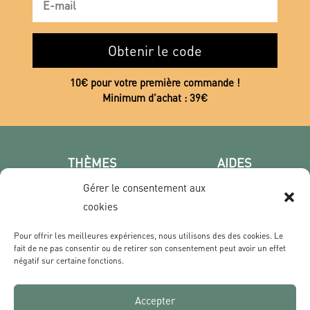
Obtenir le code
10€ pour votre première commande !
Minimum d’achat : 39€
THÈMES
AIDES
Poster photo
FAQ
Gérer le consentement aux
Les villes
CGV
cookies
Portrait
Confidentialité
Pour offrir les meilleures expériences, nous utilisons des des cookies. Le
Film & Série
fait de ne pas consentir ou de retirer son consentement peut avoir un effet
négatif sur certaine fonctions.
CONTACT
Accepter
Qui sommes nous ?