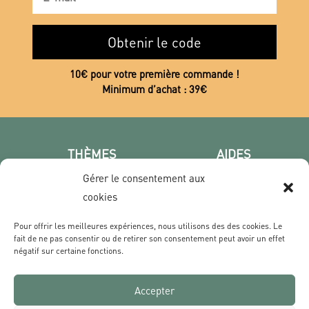
Obtenir le code
10€ pour votre première commande !
Minimum d’achat : 39€
THÈMES
AIDES
Poster photo
FAQ
Gérer le consentement aux
Les villes
CGV
cookies
Portrait
Confidentialité
Pour offrir les meilleures expériences, nous utilisons des des cookies. Le
Film & Série
fait de ne pas consentir ou de retirer son consentement peut avoir un effet
négatif sur certaine fonctions.
CONTACT
Accepter
Qui sommes nous ?