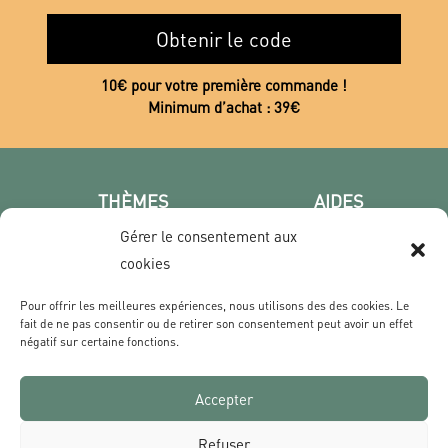
Obtenir le code
10€ pour votre première commande !
Minimum d’achat : 39€
THÈMES
AIDES
Poster photo
FAQ
Gérer le consentement aux
Les villes
CGV
cookies
Portrait
Confidentialité
Pour offrir les meilleures expériences, nous utilisons des des cookies. Le
Film & Série
fait de ne pas consentir ou de retirer son consentement peut avoir un effet
négatif sur certaine fonctions.
CONTACT
Accepter
Qui sommes nous ?
Livraisons & Retours
Refuser