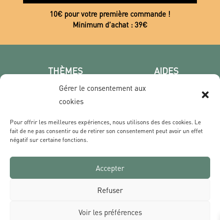
10€ pour votre première commande !
Minimum d’achat : 39€
THÈMES
AIDES
Poster photo
FAQ
Gérer le consentement aux
Les villes
CGV
cookies
Portrait
Confidentialité
Pour offrir les meilleures expériences, nous utilisons des des cookies. Le
Film & Série
fait de ne pas consentir ou de retirer son consentement peut avoir un effet
négatif sur certaine fonctions.
CONTACT
Accepter
Qui sommes nous ?
Livraisons & Retours
Refuser
Contact
Voir les préférences