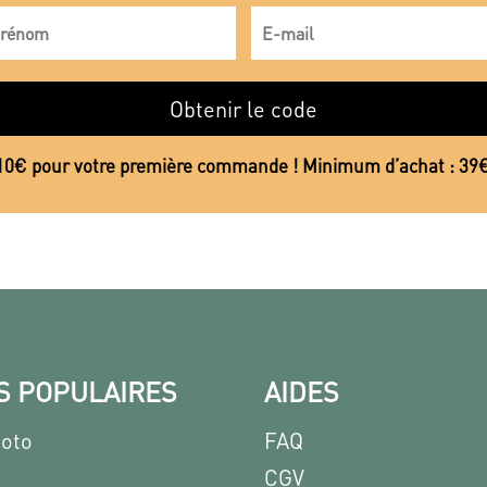
Obtenir le code
10€ pour votre première commande ! Minimum d’achat : 39
S POPULAIRES
AIDES
hoto
FAQ
CGV