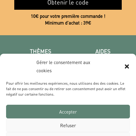
Obtenir le code
10€ pour votre première commande !
Minimum d’achat : 39€
THÈMES
AIDES
Poster photo
FAQ
Gérer le consentement aux
Les villes
CGV
cookies
Portrait
Confidentialité
Pour offrir les meilleures expériences, nous utilisons des des cookies. Le
Film & Série
fait de ne pas consentir ou de retirer son consentement peut avoir un effet
négatif sur certaine fonctions.
CONTACT
Accepter
Qui sommes nous ?
Livraisons & Retours
Refuser
Contact