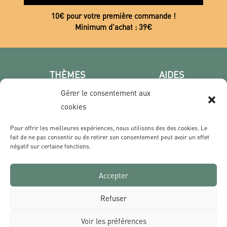
10€ pour votre première commande !
Minimum d’achat : 39€
THÈMES
AIDES
Poster photo
FAQ
Gérer le consentement aux
Les villes
CGV
cookies
Portrait
Confidentialité
Pour offrir les meilleures expériences, nous utilisons des des cookies. Le
Film & Série
fait de ne pas consentir ou de retirer son consentement peut avoir un effet
négatif sur certaine fonctions.
CONTACT
Accepter
Qui sommes nous ?
Livraisons & Retours
Refuser
Contact
Voir les préférences