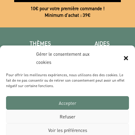
10€ pour votre première commande !
Minimum d’achat : 39€
THÈMES
AIDES
Poster photo
FAQ
Gérer le consentement aux
Les villes
CGV
cookies
Portrait
Confidentialité
Pour offrir les meilleures expériences, nous utilisons des des cookies. Le
Film & Série
fait de ne pas consentir ou de retirer son consentement peut avoir un effet
négatif sur certaine fonctions.
CONTACT
Accepter
Qui sommes nous ?
Livraisons & Retours
Refuser
Contact
Voir les préférences