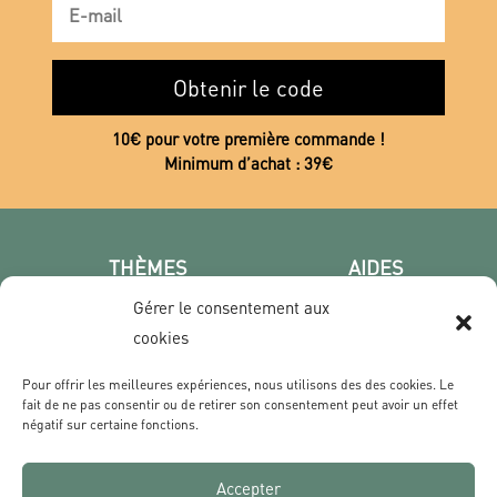
Obtenir le code
10€ pour votre première commande !
Minimum d’achat : 39€
THÈMES
AIDES
Poster photo
FAQ
Gérer le consentement aux
Les villes
CGV
cookies
Portrait
Confidentialité
Pour offrir les meilleures expériences, nous utilisons des des cookies. Le
Film & Série
fait de ne pas consentir ou de retirer son consentement peut avoir un effet
négatif sur certaine fonctions.
CONTACT
Accepter
Qui sommes nous ?