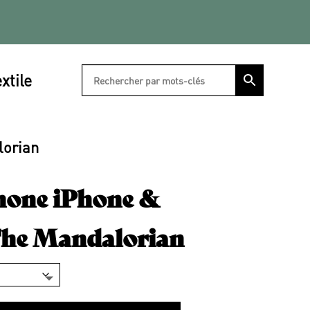
xtile
lorian
hone iPhone &
The Mandalorian