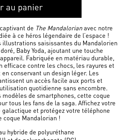
r au panier
 captivant de
The Mandalorian
avec notre
iée à ce héros légendaire de l’espace !
 illustrations saisissantes du Mandalorien
doré, Baby Yoda, ajoutant une touche
 appareil. Fabriquée en matériau durable,
n efficace contre les chocs, les rayures et
t en conservant un design léger. Les
ntissent un accès facile aux ports et
utilisation quotidienne sans encombre.
s modèles de smartphones, cette coque
our tous les fans de la saga. Affichez votre
e galactique et protégez votre téléphone
te coque Mandalorian !
au hybride de polyuréthane
U) et de polycarbonate (PC)