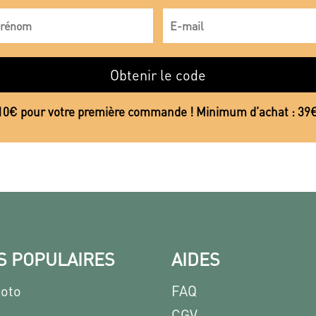
Obtenir le code
10€ pour votre première commande ! Minimum d’achat : 39
S POPULAIRES
AIDES
hoto
FAQ
CGV