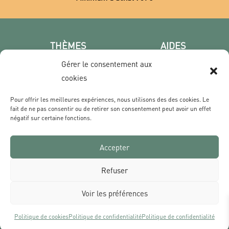
THÈMES
AIDES
Poster photo
FAQ
Gérer le consentement aux
Les villes
CGV
cookies
Portrait
Confidentialité
Pour offrir les meilleures expériences, nous utilisons des des cookies. Le
Film & Série
fait de ne pas consentir ou de retirer son consentement peut avoir un effet
négatif sur certaine fonctions.
CONTACT
Accepter
Qui sommes nous ?
Livraisons & Retours
Refuser
Contact
Voir les préférences
Politique de cookies
Politique de confidentialité
Politique de confidentialité
Tous les prix s’entendent TVA comprise et hors frais de port | Réalisé par Des Sources Studio
Ce site est protégé par reCAPTCHA et Google
Politique de confidentialité
et
Conditions d’utilisation