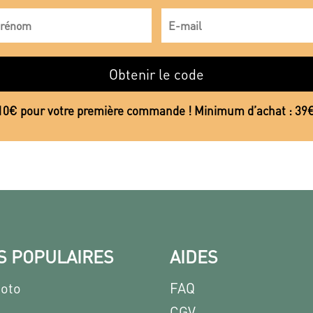
Obtenir le code
10€ pour votre première commande ! Minimum d’achat : 39
S POPULAIRES
AIDES
hoto
FAQ
CGV