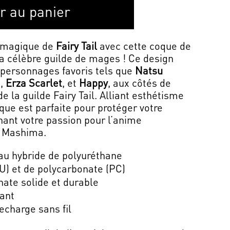
r au panier
s magique de
Fairy Tail
avec cette coque de
la célèbre guilde de mages ! Ce design
 personnages favoris tels que
Natsu
a
,
Erza Scarlet
, et
Happy
, aux côtés de
 la guilde Fairy Tail. Alliant esthétisme
que est parfaite pour protéger votre
hant votre passion pour l’anime
o Mashima.
au hybride de polyuréthane
U) et de polycarbonate (PC)
nate solide et durable
vant
echarge sans fil