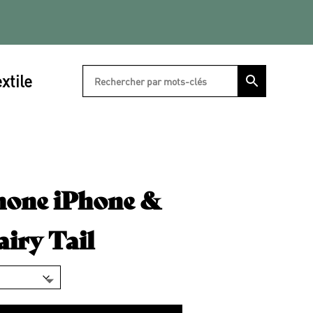
xtile
hone iPhone &
iry Tail