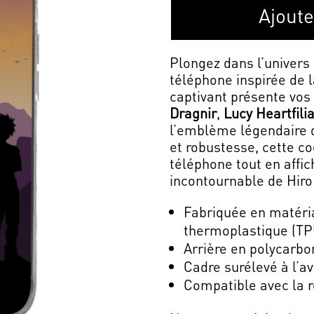
Ajoute
Plongez dans l’univer
téléphone inspirée de 
captivant présente vos
Dragnir
,
Lucy Heartfili
l’emblème légendaire de
et robustesse, cette co
téléphone tout en affic
incontournable de Hir
Fabriquée en matéri
thermoplastique (TP
Arrière en polycarbo
Cadre surélevé à l’a
Compatible avec la r