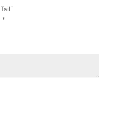
Tail”
c
*