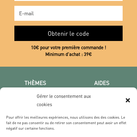
Obtenir le code
10€ pour votre première commande !
Minimum d’achat : 39€
THÈMES
AIDES
Poster photo
FAQ
Gérer le consentement aux
Les villes
CGV
cookies
Portrait
Confidentialité
Film & Série
Pour offrir les meilleures expériences, nous utilisons des des cookies. Le
fait de ne pas consentir ou de retirer son consentement peut avoir un effet
négatif sur certaine fonctions.
CONTACT