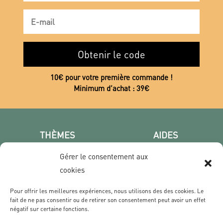
Obtenir le code
10€ pour votre première commande !
Minimum d’achat : 39€
THÈMES
AIDES
Poster photo
FAQ
Gérer le consentement aux
Les villes
CGV
cookies
Portrait
Confidentialité
Film & Série
Pour offrir les meilleures expériences, nous utilisons des des cookies. Le
fait de ne pas consentir ou de retirer son consentement peut avoir un effet
négatif sur certaine fonctions.
CONTACT