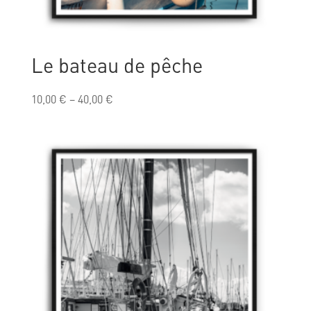
Le bateau de pêche
10,00
€
–
40,00
€