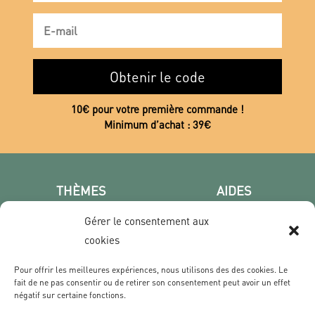
Obtenir le code
10€ pour votre première commande !
Minimum d’achat : 39€
THÈMES
AIDES
Poster photo
FAQ
Gérer le consentement aux
Les villes
CGV
cookies
Portrait
Confidentialité
Film & Série
Pour offrir les meilleures expériences, nous utilisons des des cookies. Le
fait de ne pas consentir ou de retirer son consentement peut avoir un effet
négatif sur certaine fonctions.
CONTACT