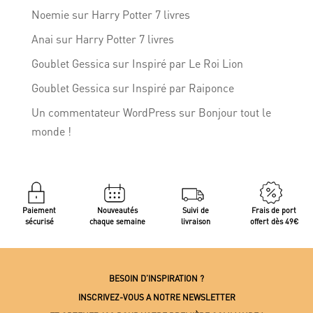
Noemie
sur
Harry Potter 7 livres
Anai
sur
Harry Potter 7 livres
Goublet Gessica
sur
Inspiré par Le Roi Lion
Goublet Gessica
sur
Inspiré par Raiponce
Un commentateur WordPress
sur
Bonjour tout le
monde !
Paiement
Nouveautés
Suivi de
Frais de port
sécurisé
chaque semaine
livraison
offert dès 49€
BESOIN D’INSPIRATION ?
INSCRIVEZ-VOUS A NOTRE NEWSLETTER