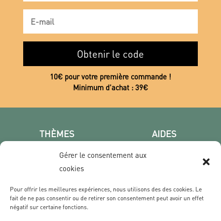
Obtenir le code
10€ pour votre première commande !
Minimum d’achat : 39€
THÈMES
AIDES
Poster photo
FAQ
Gérer le consentement aux
Les villes
CGV
cookies
Portrait
Confidentialité
Film & Série
Pour offrir les meilleures expériences, nous utilisons des des cookies. Le
fait de ne pas consentir ou de retirer son consentement peut avoir un effet
négatif sur certaine fonctions.
CONTACT