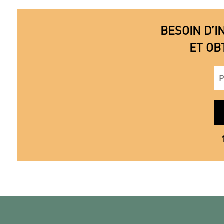
BESOIN D’I
ET OB