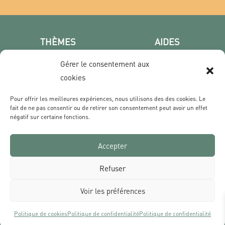
THÈMES
AIDES
Poster photo
FAQ
Gérer le consentement aux
Les villes
CGV
cookies
Portrait
Confidentialité
Film & Série
Pour offrir les meilleures expériences, nous utilisons des des cookies. Le
fait de ne pas consentir ou de retirer son consentement peut avoir un effet
négatif sur certaine fonctions.
CONTACT
Qui sommes nous ?
Accepter
Livraisons & Retours
Contact
Refuser
Voir les préférences
Politique de cookies
Politique de confidentialité
Politique de confidentialité
Tous les prix s’entendent TVA comprise et hors frais de port | Réalisé par Des Sources Studio
Ce site est protégé par reCAPTCHA et Google
Politique de confidentialité
et
Conditions d’utilisation