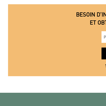
BESOIN D’I
ET OB