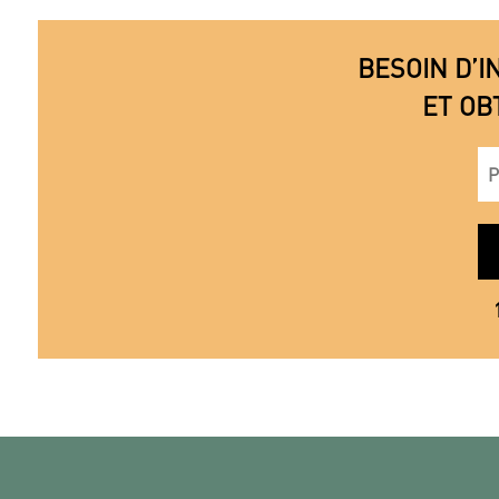
BESOIN D’I
ET OB