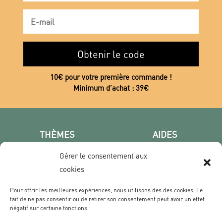
Obtenir le code
10€ pour votre première commande !
Minimum d’achat : 39€
THÈMES
AIDES
Poster photo
FAQ
Gérer le consentement aux
Les villes
CGV
cookies
Portrait
Confidentialité
Film & Série
Pour offrir les meilleures expériences, nous utilisons des des cookies. Le
fait de ne pas consentir ou de retirer son consentement peut avoir un effet
négatif sur certaine fonctions.
CONTACT