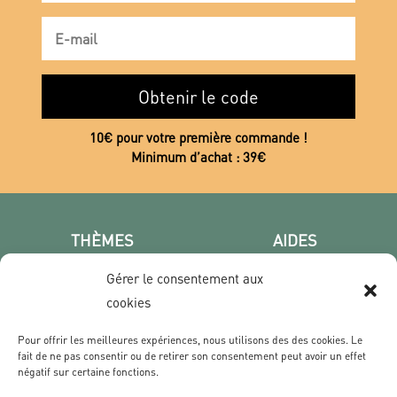
Obtenir le code
10€ pour votre première commande !
Minimum d’achat : 39€
THÈMES
AIDES
Poster photo
FAQ
Gérer le consentement aux
Les villes
CGV
cookies
Portrait
Confidentialité
Film & Série
Pour offrir les meilleures expériences, nous utilisons des des cookies. Le
fait de ne pas consentir ou de retirer son consentement peut avoir un effet
négatif sur certaine fonctions.
CONTACT