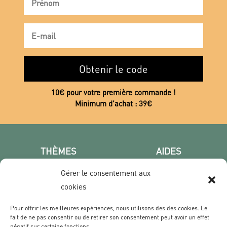
Obtenir le code
10€ pour votre première commande !
Minimum d’achat : 39€
THÈMES
AIDES
Poster photo
FAQ
Gérer le consentement aux
Les villes
CGV
cookies
Portrait
Confidentialité
Film & Série
Pour offrir les meilleures expériences, nous utilisons des des cookies. Le
fait de ne pas consentir ou de retirer son consentement peut avoir un effet
négatif sur certaine fonctions.