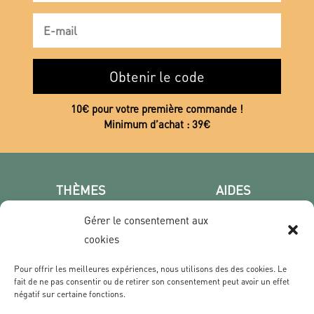
Obtenir le code
10€ pour votre première commande !
Minimum d’achat : 39€
THÈMES
AIDES
Poster photo
FAQ
Gérer le consentement aux
Les villes
CGV
cookies
Portrait
Confidentialité
Film & Série
Pour offrir les meilleures expériences, nous utilisons des des cookies. Le
fait de ne pas consentir ou de retirer son consentement peut avoir un effet
négatif sur certaine fonctions.
CONTACT