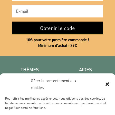
Obtenir le code
10€ pour votre première commande !
Minimum d’achat : 39€
THÈMES
AIDES
Poster photo
FAQ
Gérer le consentement aux
Les villes
CGV
cookies
Portrait
Confidentialité
Film & Série
Pour offrir les meilleures expériences, nous utilisons des des cookies. Le
fait de ne pas consentir ou de retirer son consentement peut avoir un effet
négatif sur certaine fonctions.
CONTACT