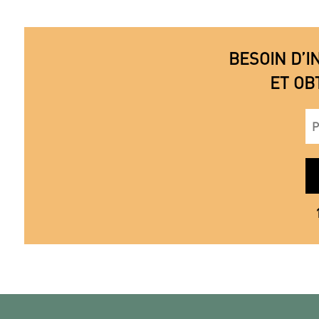
BESOIN D’I
ET OB