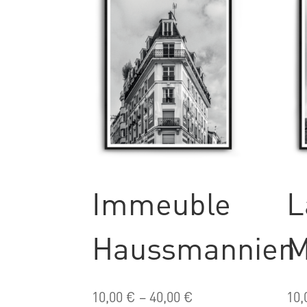
Immeuble
L
Haussmannien
M
10,00
€
–
40,00
€
10,