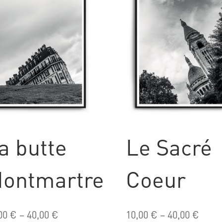
a butte
Le Sacré
ontmartre
Coeur
00
€
–
40,00
€
10,00
€
–
40,00
€