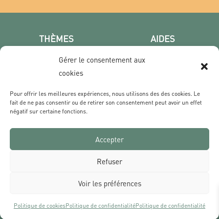
THÈMES
AIDES
Poster photo
FAQ
Gérer le consentement aux
Les villes
CGV
cookies
Portrait
Confidentialité
Film & Série
Pour offrir les meilleures expériences, nous utilisons des des cookies. Le
fait de ne pas consentir ou de retirer son consentement peut avoir un effet
négatif sur certaine fonctions.
CONTACT
Qui sommes nous ?
Accepter
Livraisons & Retours
Contact
Refuser
Voir les préférences
Politique de cookies
Politique de confidentialité
Politique de confidentialité
Tous les prix s’entendent TVA comprise et hors frais de port | Réalisé par Des Sources Studio
Ce site est protégé par reCAPTCHA et Google
Politique de confidentialité
et
Conditions d’utilisation