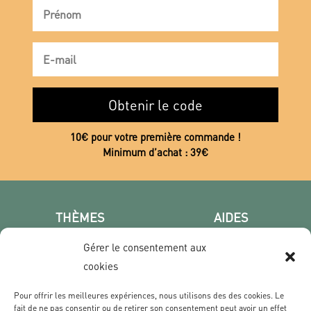
Obtenir le code
10€ pour votre première commande !
Minimum d’achat : 39€
THÈMES
AIDES
Poster photo
FAQ
Gérer le consentement aux
Les villes
CGV
cookies
Portrait
Confidentialité
Film & Série
Pour offrir les meilleures expériences, nous utilisons des des cookies. Le
fait de ne pas consentir ou de retirer son consentement peut avoir un effet