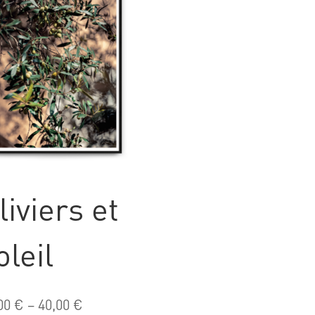
liviers et
oleil
00
€
–
40,00
€