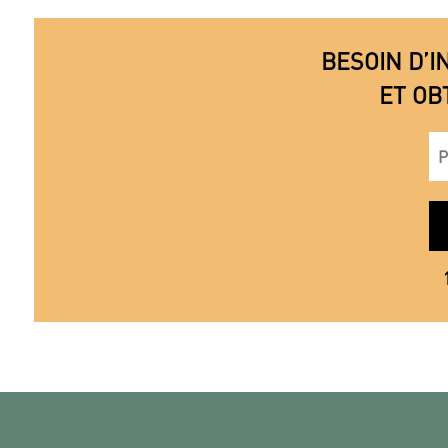
BESOIN D’I
ET OB