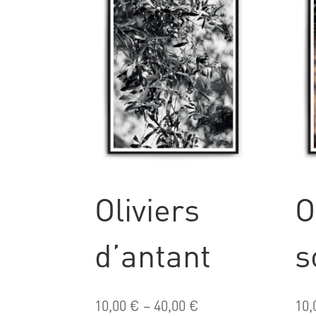
Oliviers
O
d’antant
s
10,00
€
–
40,00
€
10,