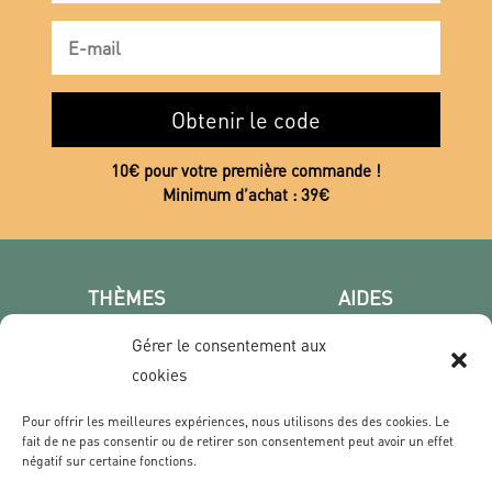
Obtenir le code
10€ pour votre première commande !
Minimum d’achat : 39€
THÈMES
AIDES
Poster photo
FAQ
Gérer le consentement aux
Les villes
CGV
cookies
Portrait
Confidentialité
Film & Série
Pour offrir les meilleures expériences, nous utilisons des des cookies. Le
fait de ne pas consentir ou de retirer son consentement peut avoir un effet
négatif sur certaine fonctions.
CONTACT