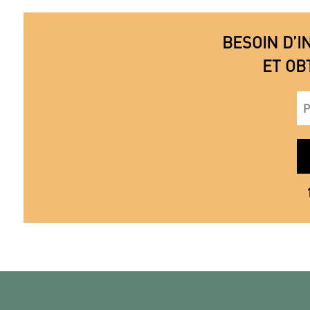
BESOIN D’I
ET OB