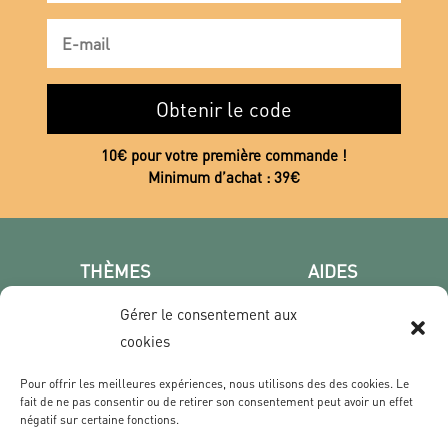
Obtenir le code
10€ pour votre première commande !
Minimum d’achat : 39€
THÈMES
AIDES
Poster photo
FAQ
Gérer le consentement aux
Les villes
CGV
cookies
Portrait
Confidentialité
Film & Série
Pour offrir les meilleures expériences, nous utilisons des des cookies. Le
fait de ne pas consentir ou de retirer son consentement peut avoir un effet
négatif sur certaine fonctions.
CONTACT