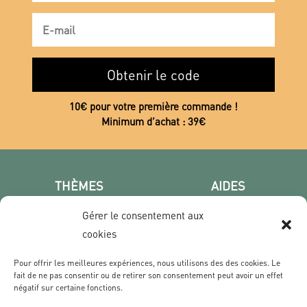
Obtenir le code
10€ pour votre première commande !
Minimum d’achat : 39€
THÈMES
AIDES
Poster photo
FAQ
Gérer le consentement aux
Les villes
CGV
cookies
Portrait
Confidentialité
Film & Série
Pour offrir les meilleures expériences, nous utilisons des des cookies. Le
fait de ne pas consentir ou de retirer son consentement peut avoir un effet
négatif sur certaine fonctions.
CONTACT