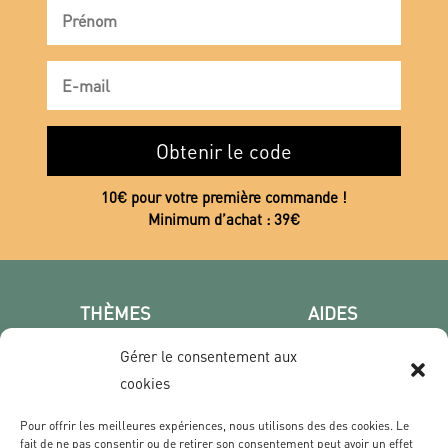
Obtenir le code
10€ pour votre première commande !
Minimum d’achat : 39€
THÈMES
AIDES
Poster photo
FAQ
Gérer le consentement aux
Les villes
CGV
cookies
Portrait
Confidentialité
Film & Série
Pour offrir les meilleures expériences, nous utilisons des des cookies. Le
fait de ne pas consentir ou de retirer son consentement peut avoir un effet