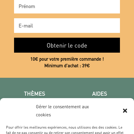
Obtenir le code
10€ pour votre première commande !
Minimum d’achat : 39€
THÈMES
AIDES
Poster photo
FAQ
Gérer le consentement aux
Les villes
CGV
cookies
Portrait
Confidentialité
Film & Série
Pour offrir les meilleures expériences, nous utilisons des des cookies. Le
fait de ne pas consentir ou de retirer son consentement peut avoir un effet