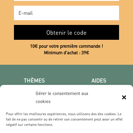
Obtenir le code
10€ pour votre première commande !
Minimum d’achat : 39€
THÈMES
AIDES
Poster photo
FAQ
Gérer le consentement aux
Les villes
CGV
cookies
Portrait
Confidentialité
Film & Série
Pour offrir les meilleures expériences, nous utilisons des des cookies. Le
fait de ne pas consentir ou de retirer son consentement peut avoir un effet
négatif sur certaine fonctions.
CONTACT