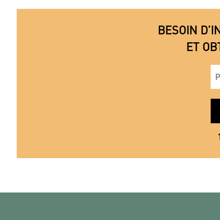
BESOIN D’I
ET OB